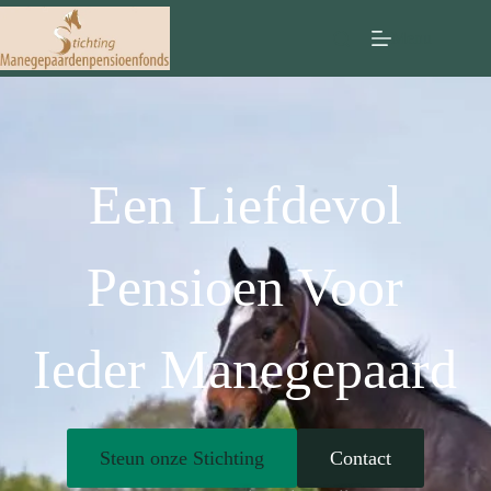
Menu
Een Liefdevol
Pensioen Voor
Ieder Manegepaard
Steun onze Stichting
Contact