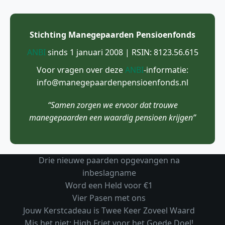
Stichting Manegepaarden Pensioenfonds
ANBI
sinds 1 januari 2008 | RSIN: 8123.56.615
Voor vragen over deze
ANBI
-informatie:
info@manegepaardenpensioenfonds.nl
“Samen zorgen we ervoor dat trouwe
manegepaarden een waardig pensioen krijgen”
Drie nieuwe paarden opgevangen na
inbeslagname
Word een Held voor €1
Vier Pasen met ons
Jouw Kerstcadeau is Twee Keer Zoveel Waard
Mis het niet: High Friet voor het Goede Doel!