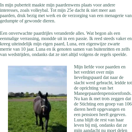
In mijn puberteit maakte mijn paardenwens plaats voor andere
interesses, zoals volleybal. Tot mijn 25e dacht ik niet meer aan
paarden, druk bezig met werk en de verzorging van een menagerie van
gedumpte of gewonde dieren.
Een onverwachte paardrijles veranderde alles. Wat begon als een
eenmalige verrassing, mondde uit in een passie. Ik reed steeds vaker en
kreeg uiteindelijk mijn eigen paard, Luna, een eigenwijze zwarte
merrie van 10 jaar. Luna en ik genoten samen van buitenritten en zelfs
van wedstrijden, ondanks dat ze niet altijd volgens de regels speelde.
Mijn liefde voor paarden en
het verdriet over mijn
lievelingspaard dat naar de
slacht werd gebracht, leidde tot
de oprichting van het
Manegepaardenpensioenfonds.
Nu kan ik met trots zeggen dat
de Stichting een groep van 106
dieren heeft opgevangen en
een pensioen heeft gegeven.
Luna blijft de rest van haar
leven bij mij, ondanks dat ze
mijn aandacht nu moet delen