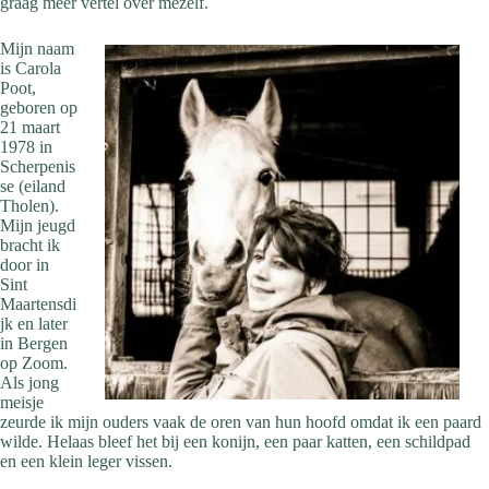
graag meer vertel over mezelf.
Mijn naam
is Carola
Poot,
geboren op
21 maart
1978 in
Scherpenis
se (eiland
Tholen).
Mijn jeugd
bracht ik
door in
Sint
Maartensdi
jk en later
in Bergen
op Zoom.
Als jong
meisje
zeurde ik mijn ouders vaak de oren van hun hoofd omdat ik een paard
wilde. Helaas bleef het bij een konijn, een paar katten, een schildpad
en een klein leger vissen.