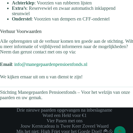
Achterklep
: Voorzien van rubberen lijsten
Extra’s
: Reservewiel en zwaar automatisch inklappend
steunwiel
Onderstel
: Voorzien van dempers en CFF-onderstel
Verhuur Voorwaarden
Alle opbrengsten uit de verhuur komen ten goede aan de stichting. Wilt
u meer informatie of vrijblijvend informeren naar de mogelijkheden?
Neem dan gerust contact met ons op via:
Email
:
info@manegepaardenpensioenfonds.nl
We kijken ernaar uit om u van dienst te zijn!
Stichting Manegepaarden Pensioenfonds – Voor het welzijn van onze
paarden en uw gemak.
Drie nieuwe paarden opgevangen na inbeslagname
Word een Held voor €1
Vier Pasen met ons
Jouw Kerstcadeau is Twee Keer Zoveel Waard
Mis het niet: High Friet voor het Goede Doel! 🍟🐴