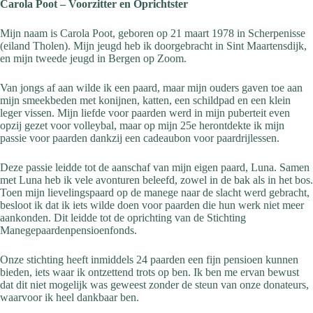
Carola Poot – Voorzitter en Oprichtster
Mijn naam is Carola Poot, geboren op 21 maart 1978 in Scherpenisse
(eiland Tholen). Mijn jeugd heb ik doorgebracht in Sint Maartensdijk,
en mijn tweede jeugd in Bergen op Zoom.
Van jongs af aan wilde ik een paard, maar mijn ouders gaven toe aan
mijn smeekbeden met konijnen, katten, een schildpad en een klein
leger vissen. Mijn liefde voor paarden werd in mijn puberteit even
opzij gezet voor volleybal, maar op mijn 25e herontdekte ik mijn
passie voor paarden dankzij een cadeaubon voor paardrijlessen.
Deze passie leidde tot de aanschaf van mijn eigen paard, Luna. Samen
met Luna heb ik vele avonturen beleefd, zowel in de bak als in het bos.
Toen mijn lievelingspaard op de manege naar de slacht werd gebracht,
besloot ik dat ik iets wilde doen voor paarden die hun werk niet meer
aankonden. Dit leidde tot de oprichting van de Stichting
Manegepaardenpensioenfonds.
Onze stichting heeft inmiddels 24 paarden een fijn pensioen kunnen
bieden, iets waar ik ontzettend trots op ben. Ik ben me ervan bewust
dat dit niet mogelijk was geweest zonder de steun van onze donateurs,
waarvoor ik heel dankbaar ben.