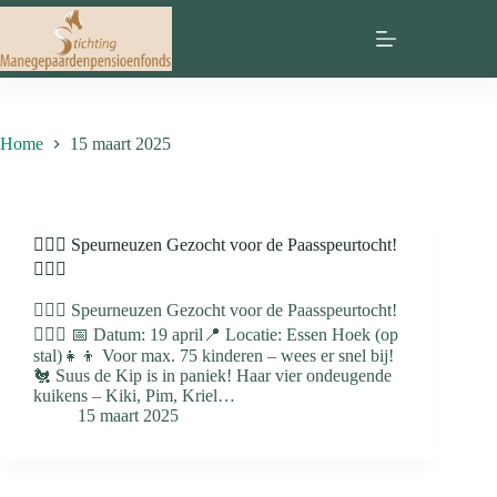
Ga
naar
Menu
de
inhoud
Home
15 maart 2025
🕵️‍♂️🐣 Speurneuzen Gezocht voor de Paasspeurtocht!
🕵️‍♀️🥚
🕵️‍♂️🐣 Speurneuzen Gezocht voor de Paasspeurtocht!
🕵️‍♀️🥚 📅 Datum: 19 april📍 Locatie: Essen Hoek (op
stal)👧👦 Voor max. 75 kinderen – wees er snel bij!
🐔 Suus de Kip is in paniek! Haar vier ondeugende
kuikens – Kiki, Pim, Kriel…
15 maart 2025