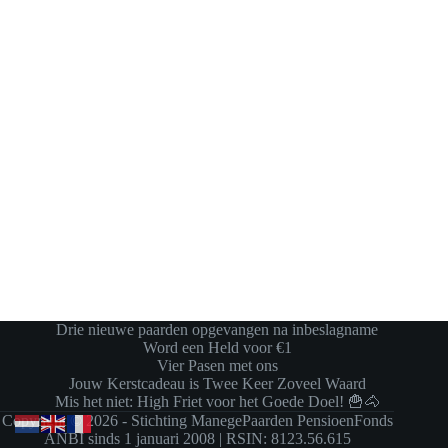
Drie nieuwe paarden opgevangen na inbeslagname
Word een Held voor €1
Vier Pasen met ons
Jouw Kerstcadeau is Twee Keer Zoveel Waard
Mis het niet: High Friet voor het Goede Doel! 🍟🐴
Copyright © 2026 - Stichting ManegePaarden PensioenFonds
ANBI sinds 1 januari 2008 | RSIN: 8123.56.615