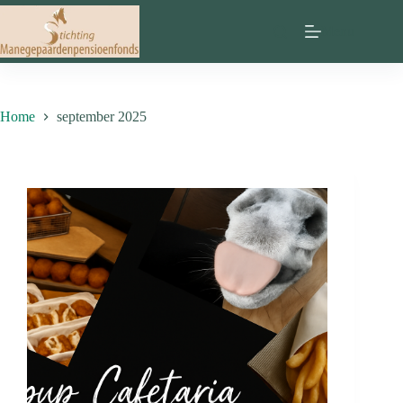
Ga
naar
Menu
de
inhoud
Home
september 2025