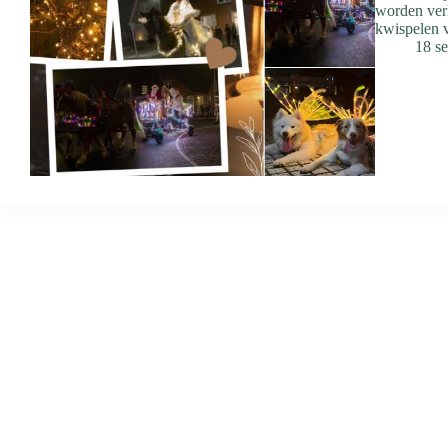
worden verl
kwispelen 
18 s