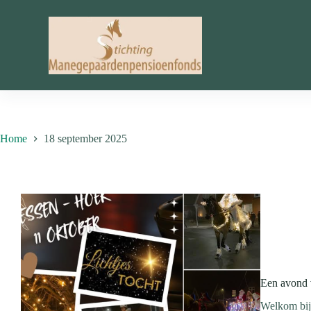
Ga
naar
de
inhoud
Home
18 september 2025
Een avond v
Welkom bij 