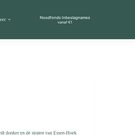
Noodfonds Inbeslagnames
eer
vanaf €1
ordt donker en de straten van Essen-Hoek