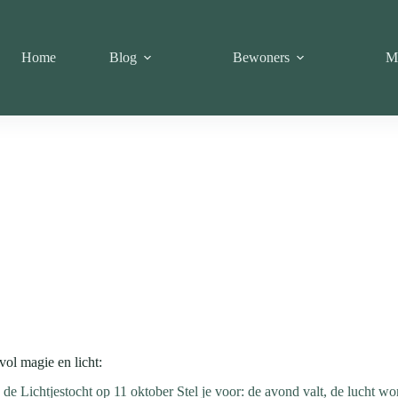
Home
Blog
Bewoners
M
ol magie en licht:
de Lichtjestocht op 11 oktober Stel je voor: de avond valt, de lucht w