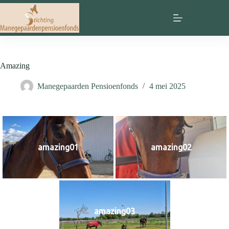
Ga
naar
Menu
de
inhoud
Amazing
Manegepaarden Pensioenfonds
4 mei 2025
amazing01
amazing02
amazing03