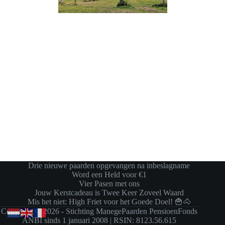
Drie nieuwe paarden opgevangen na inbeslagname
Word een Held voor €1
Vier Pasen met ons
Jouw Kerstcadeau is Twee Keer Zoveel Waard
Mis het niet: High Friet voor het Goede Doel! 🍟🐴
Copyright © 2026 - Stichting ManegePaarden PensioenFonds
ANBI sinds 1 januari 2008 | RSIN: 8123.56.615