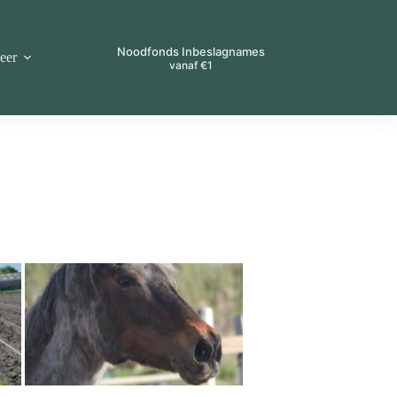
Noodfonds Inbeslagnames
eer
vanaf €1