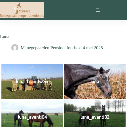
Ga
naar
Menu
de
inhoud
Luna
Manegepaarden Pensioenfonds
4 mei 2025
luna_brandweer
luna
luna_avanti04
luna_avanti02