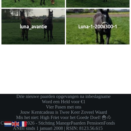
luna_avantie
Luna-1-200x300-1
Drie nieuwe paarden opgevangen na inbeslagname
Word een Held voor €1
Vier Pasen met ons
Jouw Kerstcadeau is Twee Keer Zoveel Waard
Mis het niet: High Friet voor het Goede Doel! 🍟🐴
Copyright © 2026 - Stichting ManegePaarden PensioenFonds
ANBI sinds 1 januari 2008 | RSIN: 8123.56.615