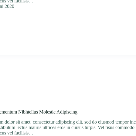
acus vel facilisis…
uni 2020
lementum Nibhtellus Molestie Adipiscing
 dolor sit amet, consectetur adipiscing elit, sed do eiusmod tempor inc
stibulum lectus mauris ultrices eros in cursus turpis. Vel risus commod
acus vel facilisis…