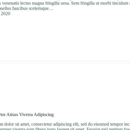
 venenatis lectus magna fringilla urna. Sem fringilla ut morbi tincidu
hasellus faucibus scelerisque…
i 2020
or Atisus Viverra Adipiscing
 dolor sit amet, consectetur adipiscing elit, sed do eiusmod tempor inc
emper viverra nam libero justo laoreet sit amet. Feugiat nisl pretium fus