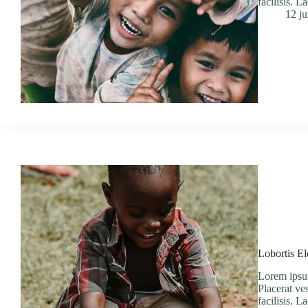
facilisis. L
12 j
Lobortis E
Lorem ipsum
Placerat ve
facilisis. L