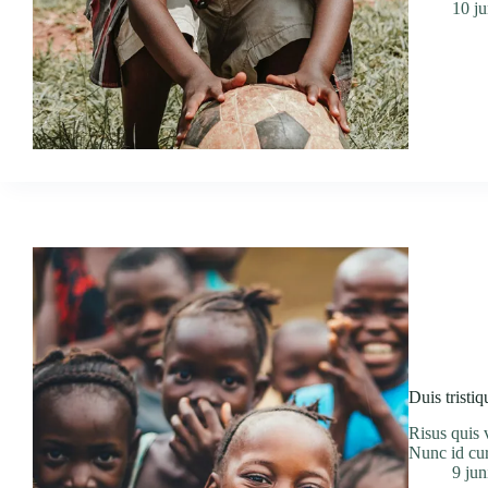
10 j
Duis tristi
Risus quis 
Nunc id cur
9 jun