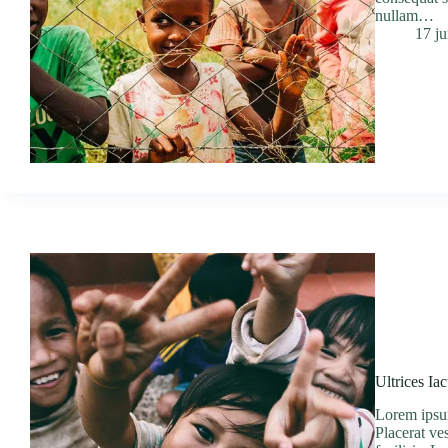
nullam…
17 j
Ultrices I
Lorem ipsum
Placerat ve