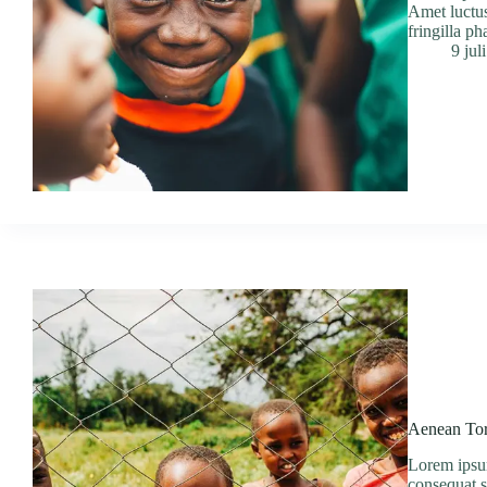
Amet luctus
fringilla p
9 jul
Aenean Tort
Lorem ipsum
consequat s