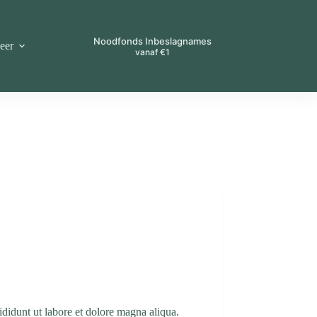
Noodfonds Inbeslagnames
eer
vanaf €1
ididunt ut labore et dolore magna aliqua.