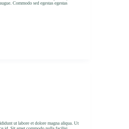
nt augue. Commodo sed egestas egestas
ididunt ut labore et dolore magna aliqua. Ut
ce id. Sit amet commodo nulla facilisi