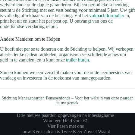
welverdiende oude dag te garanderen. Bij een periodieke schenking
steunt u de Stichting met een vast bedrag voor minimaal 5 jaar. Uw gift
is volledig aftrekbaar van de belasting. Vul het
volmachtformulier
in,
print het uit en stuur het per post op. U ontvangt van ons de
onderhandse verklaring retour.
Andere Manieren om te Helpen
U hoeft niet per se te doneren om de Stichting te helpen. Wij verkopen
allerlei leuke cadeau-artikelen, organiseren verschillende acties om
geld in te zamelen, en u kunt onze
trailer huren
.
Samen kunnen we een verschil maken voor de oude leermeesters van
vandaag en investeren in de toekomst van manegepaarden.
Stichting Manegepaarden Pensioenfonds – Voor het welzijn van onze paarden
en uw gemak.
Drie nieuwe paarden opgevangen na inbeslagname
Word een Held voor €1
Vier Pasen met ons
Jouw Kerstcadeau is Twee Keer Zoveel Waard