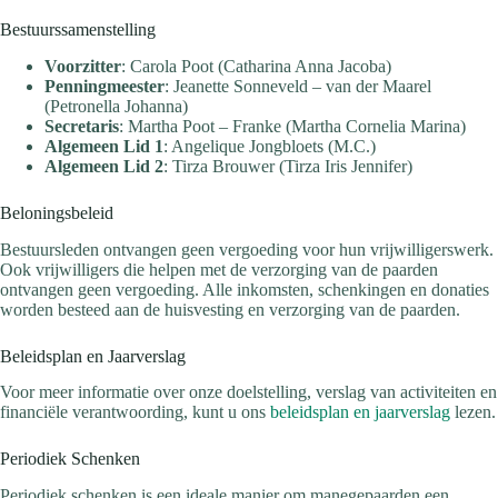
Bestuurssamenstelling
Voorzitter
: Carola Poot (Catharina Anna Jacoba)
Penningmeester
: Jeanette Sonneveld – van der Maarel
(Petronella Johanna)
Secretaris
: Martha Poot – Franke (Martha Cornelia Marina)
Algemeen Lid 1
: Angelique Jongbloets (M.C.)
Algemeen Lid 2
: Tirza Brouwer (Tirza Iris Jennifer)
Beloningsbeleid
Bestuursleden ontvangen geen vergoeding voor hun vrijwilligerswerk.
Ook vrijwilligers die helpen met de verzorging van de paarden
ontvangen geen vergoeding. Alle inkomsten, schenkingen en donaties
worden besteed aan de huisvesting en verzorging van de paarden.
Beleidsplan en Jaarverslag
Voor meer informatie over onze doelstelling, verslag van activiteiten en
financiële verantwoording, kunt u ons
beleidsplan en jaarverslag
lezen.
Periodiek Schenken
Periodiek schenken is een ideale manier om manegepaarden een