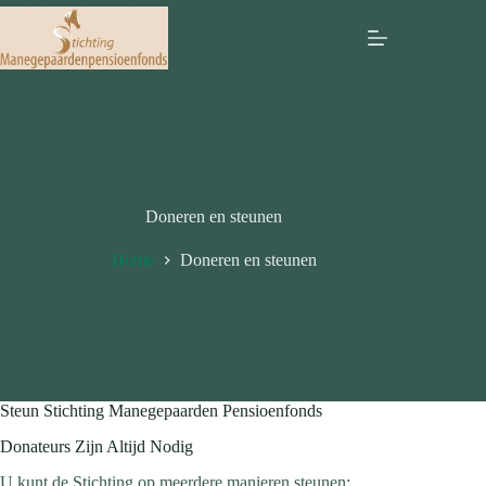
Ga
naar
Menu
de
inhoud
Doneren en steunen
Home
Doneren en steunen
Steun Stichting Manegepaarden Pensioenfonds
Donateurs Zijn Altijd Nodig
U kunt de Stichting op meerdere manieren steunen: