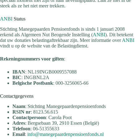
speciaal moment met zijn of haar lievelingspaard. Laat ze niet in de
steek als ze het niet meer trekken.
ANBI
Status
Stichting Manegepaarden Pensioenfonds is sinds 1 januari 2008
erkend als Algemeen Nut Beogende Instelling (
ANBI
). Dit betekent
dat uw donaties belastingaftrekbaar zijn. Meer informatie over
ANBI
vindt u op de website van de Belastingdienst.
Rekeningnummers voor giften
:
IBAN
: NL19INGB0009557088
BIC
: INGBNL2A
Belgische Postbank
: 000-3256065-66
Contactgegevens
Naam
: Stichting Manegepaardenpensioenfonds
RSIN nr
: 8123.56.615
Contactpersoon
: Carola Poot
Adres
: Bergsebaan 39, 2910 Essen (België)
Telefoon
: 06-51355633
Email
:
info@manegepaardenpensioenfonds.nl