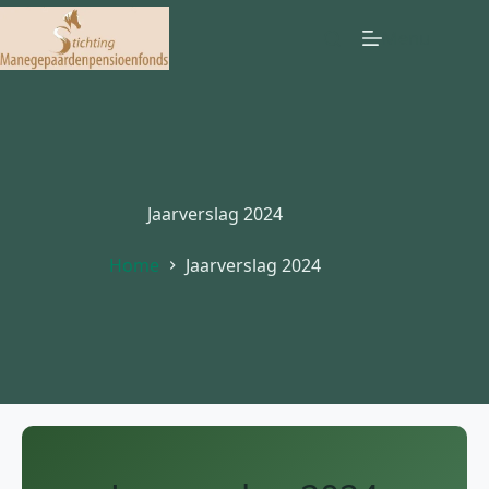
Ga
Menu
naar
de
inhoud
Jaarverslag 2024
Home
Jaarverslag 2024