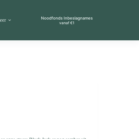
Noodfonds Inbeslagnames
eer
vanaf €1