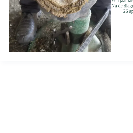
Een jaar la
Na de diagn
26 ap