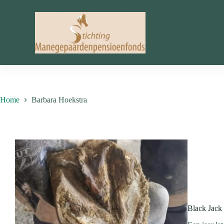
Ga
naar
de
inhoud
Home
Barbara Hoekstra
Black Jack 