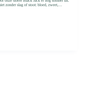
oor onze stoere Black Jack er nog somber uit.
iet zonder slag of stoot: bloed, zweet,…