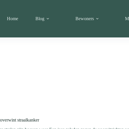
Home
Blog
Bewoners
M
overwint straalkanker