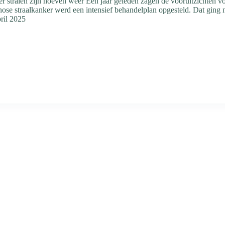
ter stralen zijn hoeven weer Een jaar geleden zagen de vooruitzichten v
ose straalkanker werd een intensief behandelplan opgesteld. Dat ging n
ril 2025