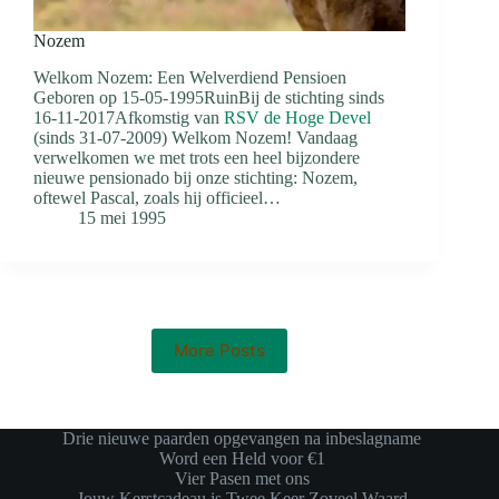
Nozem
Welkom Nozem: Een Welverdiend Pensioen
Geboren op 15-05-1995RuinBij de stichting sinds
16-11-2017Afkomstig van
RSV de Hoge Devel
(sinds 31-07-2009) Welkom Nozem! Vandaag
verwelkomen we met trots een heel bijzondere
nieuwe pensionado bij onze stichting: Nozem,
oftewel Pascal, zoals hij officieel…
15 mei 1995
More Posts
Drie nieuwe paarden opgevangen na inbeslagname
Word een Held voor €1
Vier Pasen met ons
Jouw Kerstcadeau is Twee Keer Zoveel Waard