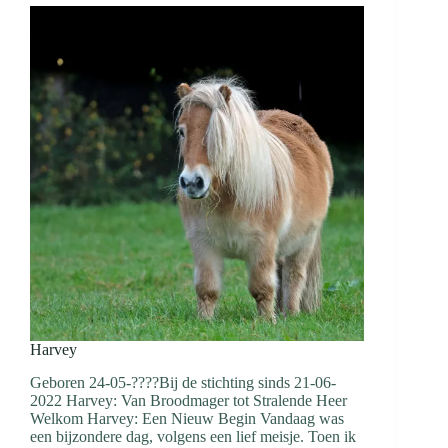
Harvey
Geboren 24-05-????Bij de stichting sinds 21-06-
2022 Harvey: Van Broodmager tot Stralende Heer
Welkom Harvey: Een Nieuw Begin Vandaag was
een bijzondere dag, volgens een lief meisje. Toen ik