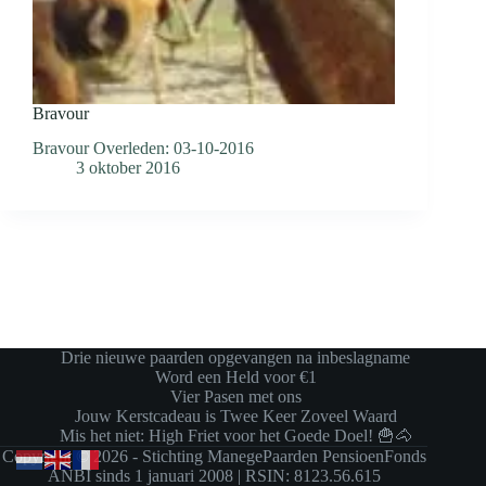
Bravour
Bravour Overleden: 03-10-2016
3 oktober 2016
Drie nieuwe paarden opgevangen na inbeslagname
Word een Held voor €1
Vier Pasen met ons
Jouw Kerstcadeau is Twee Keer Zoveel Waard
Mis het niet: High Friet voor het Goede Doel! 🍟🐴
Copyright © 2026 - Stichting ManegePaarden PensioenFonds
ANBI sinds 1 januari 2008 | RSIN: 8123.56.615