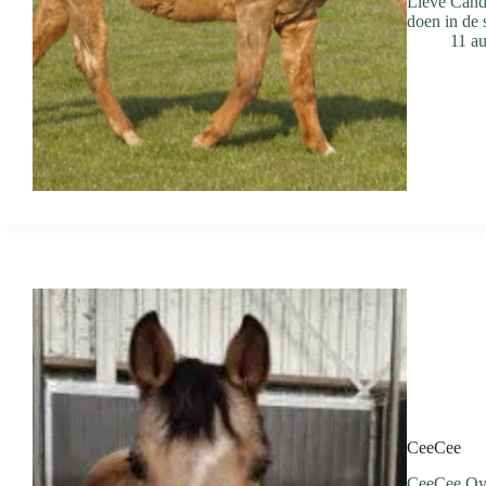
Lieve Candy
doen in de 
11 a
CeeCee
CeeCee Ove