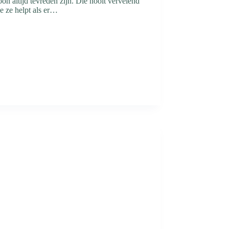
n altijd tevreden zijn. Die nooit vervelend
je ze helpt als er…