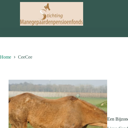
Ga
naar
de
inhoud
Home
CeeCee
Een Bijzon