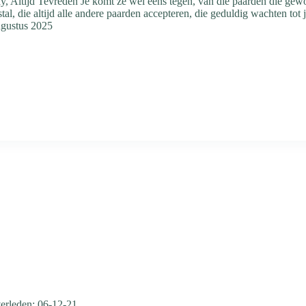
, Altijd Tevreden Je komt ze wel eens tegen, van die paarden die gewoo
stal, die altijd alle andere paarden accepteren, die geduldig wachten tot 
ugustus 2025
rleden: 06-12-21