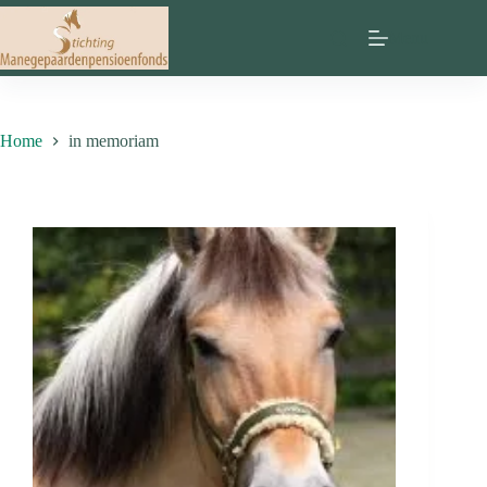
Ga
naar
Menu
de
inhoud
Home
in memoriam