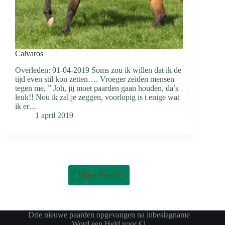
Calvaros
Overleden: 01-04-2019 Soms zou ik willen dat ik de
tijd even stil kon zetten…. Vroeger zeiden mensen
tegen me, ” Joh, jij moet paarden gaan houden, da’s
leuk!! Nou ik zal je zeggen, voorlopig is t enige wat
ik er…
1 april 2019
More Posts
Drie nieuwe paarden opgevangen na inbeslagname
Word een Held voor €1