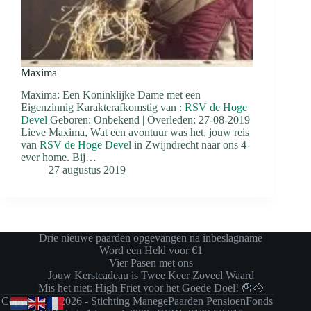
Maxima
Maxima: Een Koninklijke Dame met een
Eigenzinnig Karakterafkomstig van :
RSV de Hoge
Devel
Geboren: Onbekend | Overleden: 27-08-2019
Lieve Maxima, Wat een avontuur was het, jouw reis
van
RSV de Hoge Devel
in Zwijndrecht naar ons 4-
ever home. Bij…
27 augustus 2019
Drie nieuwe paarden opgevangen na inbeslagname
Word een Held voor €1
Vier Pasen met ons
Jouw Kerstcadeau is Twee Keer Zoveel Waard
Mis het niet: High Friet voor het Goede Doel! 🍟🐴
Copyright © 2026 - Stichting ManegePaarden PensioenFonds