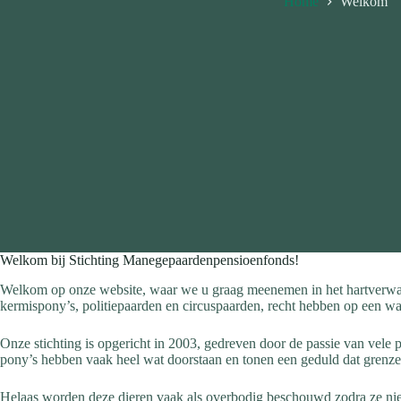
Home
Welkom
Welkom bij Stichting Manegepaardenpensioenfonds!
Welkom op onze website, waar we u graag meenemen in het hartverwar
kermispony’s, politiepaarden en circuspaarden, recht hebben op een wa
Onze stichting is opgericht in 2003, gedreven door de passie van vele
pony’s hebben vaak heel wat doorstaan en tonen een geduld dat grenzelo
Helaas worden deze dieren vaak als overbodig beschouwd zodra ze niet 