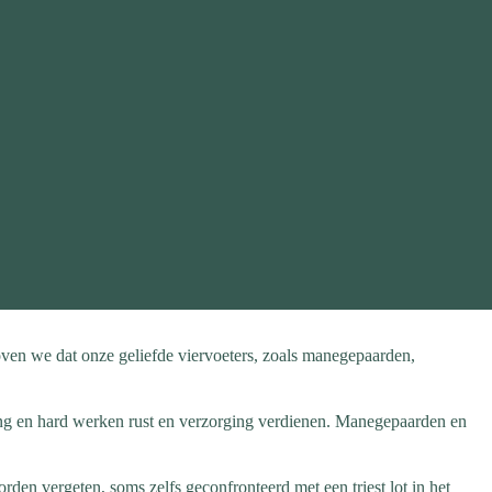
en we dat onze geliefde viervoeters, zoals manegepaarden,
ding en hard werken rust en verzorging verdienen. Manegepaarden en
en vergeten, soms zelfs geconfronteerd met een triest lot in het