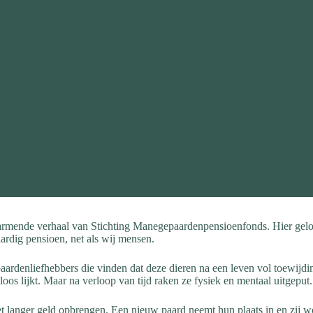
mende verhaal van Stichting Manegepaardenpensioenfonds. Hier gelov
ardig pensioen, net als wij mensen.
 paardenliefhebbers die vinden dat deze dieren na een leven vol toewij
os lijkt. Maar na verloop van tijd raken ze fysiek en mentaal uitgeput.
langer geld opbrengen. Een nieuw paard neemt hun plaats in en zij word