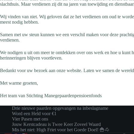
slachthuis. Maar verdienen zij dit na jaren van toewijding en dienstbaa
Wij vinden van niet. Wij geloven dat ze het verdienen om oud te worden
meest nodig hebben.
Samen met uw steun kunnen we een verschil maken voor deze prachtige 
verdienen.
We nodigen u uit om meer te ontdekken over ons werk en hoe u kunt he
herinneringen blijven voortleven.
Bedankt voor uw bezoek aan onze website. Laten we samen de wereld 
Met warme groeten,
Het team van Stichting Manegepaardenpensioenfonds
Drie nieuwe paarden opgevangen na inbeslagname
Word een Held voor €1
Vier Pasen met ons
Jouw Kerstcadeau is Twee Keer Zoveel Waard
Mis het niet: High Friet voor het Goede Doel! 🍟🐴