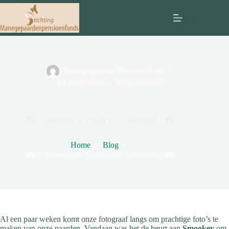
Ga
naar
Menu
de
inhoud
Manegepaarden Pensioenfonds
14 maart 2025
Blog
,
Donaties
📸✨ Smookey & Trojah in de Spotlight! ✨📸
Home
Blog
📸✨ Smookey & Trojah in de Spotlight! ✨📸
Al een paar weken komt onze fotograaf langs om prachtige foto’s te
maken van onze paarden. Vandaag was het de beurt aan
Smookey
om