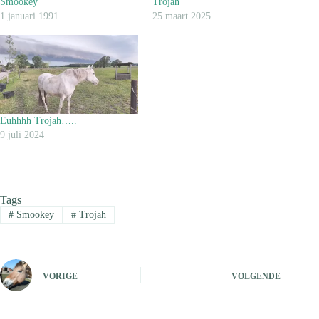
Smookey
Trojah
1 januari 1991
25 maart 2025
Euhhhh Trojah…..
9 juli 2024
Tags
#
Smookey
#
Trojah
VORIGE
VOLGENDE