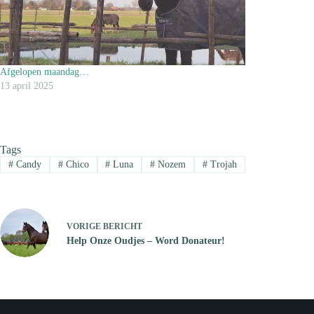
Afgelopen maandag…
13 april 2025
Tags
#
Candy
#
Chico
#
Luna
#
Nozem
#
Trojah
VORIGE
BERICHT
Help Onze Oudjes – Word Donateur!