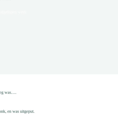
e afgelopen week
noeg was….
zonk, en was uitgeput.