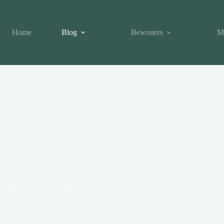
Home
Blog
Bewoners
M
4 april 2025
Blog
en week