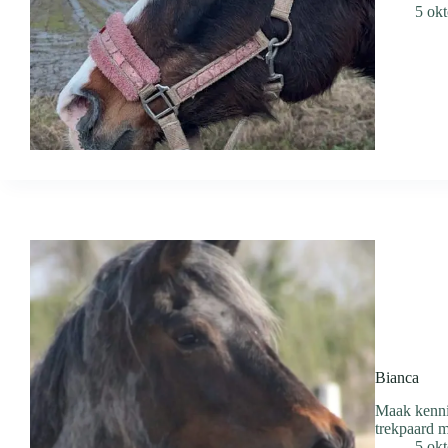
5 ok
Bianca
Maak kennis
trekpaard m
5 ok