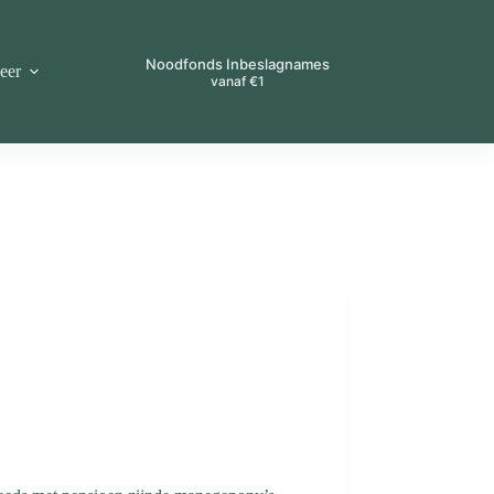
Noodfonds Inbeslagnames
eer
vanaf €1