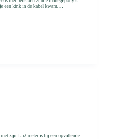
eeds met pensioen zijnde manegepony’s.
kje een kink in de kabel kwam.…
met zijn 1.52 meter is hij een opvallende