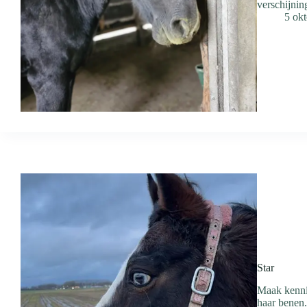
verschijnin
5 ok
Star
Maak kennis
haar benen.