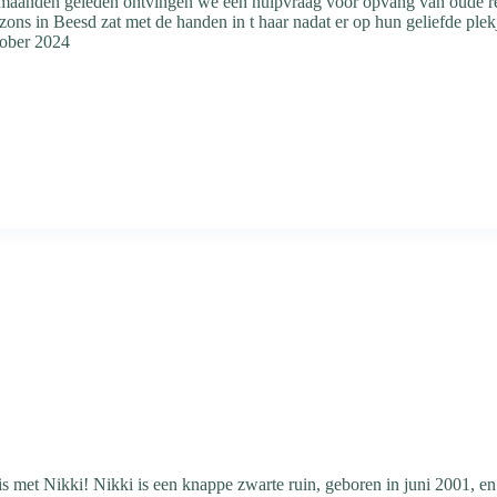
 maanden geleden ontvingen we een hulpvraag voor opvang van oude r
s in Beesd zat met de handen in t haar nadat er op hun geliefde ple
tober 2024
 met Nikki! Nikki is een knappe zwarte ruin, geboren in juni 2001, en 