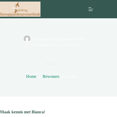
Ga
naar
Menu
de
inhoud
Manegepaarden Pensioenfonds
5 oktober 2024
Bewoners
Bianca
Home
Bewoners
Bianca
Maak kennis met Bianca!