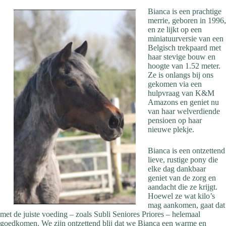
Bianca is een prachtige
merrie, geboren in 1996,
en ze lijkt op een
miniatuurversie van een
Belgisch trekpaard met
haar stevige bouw en
hoogte van 1.52 meter.
Ze is onlangs bij ons
gekomen via een
hulpvraag van K&M
Amazons en geniet nu
van haar welverdiende
pensioen op haar
nieuwe plekje.
Bianca is een ontzettend
lieve, rustige pony die
elke dag dankbaar
geniet van de zorg en
aandacht die ze krijgt.
Hoewel ze wat kilo’s
mag aankomen, gaat dat
met de juiste voeding – zoals Subli Seniores Priores – helemaal
goedkomen. We zijn ontzettend blij dat we Bianca een warme en