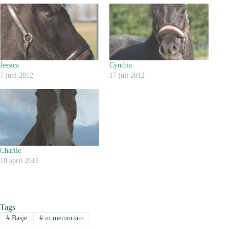
Jessica
Cynthia
7 juni 2012
17 juli 2012
Charlie
10 april 2012
Tags
#
Basje
#
in memoriam