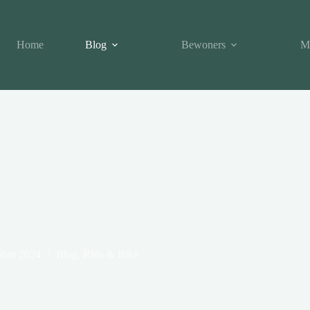
Home
Blog
Bewoners
M
mber 2024
Blog
,
Ride & Bike