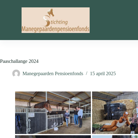
Ga
naar
de
inhoud
Paaschallange 2024
Manegepaarden Pensioenfonds
15 april 2025