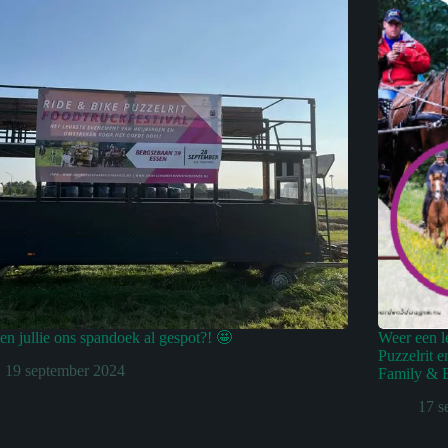
n jullie ons spandoek al gespot?! 🤩
Weer een l
Puzzelrit
19 september 2024
Family & B
17 s