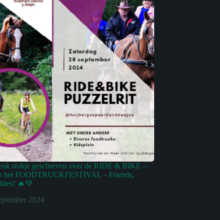
euk stukje geschreven over de RIDE & BIKE –
 en het FOODTRUCKFESTIVAL – Friends,
ites! 🔥💚
eptember 2024