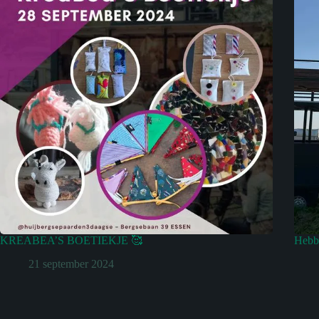
KREABEA’S BOETIEKJE 🥰
Hebbe
21 september 2024