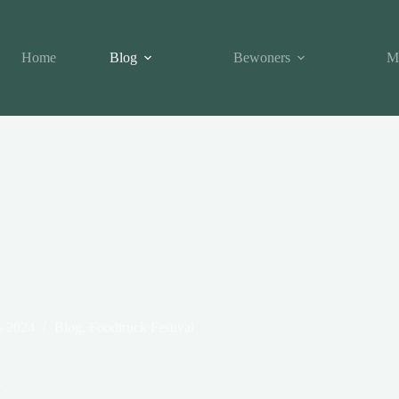
Home
Blog
Bewoners
M
s 2024
Blog
,
Foodtruck Festival
E