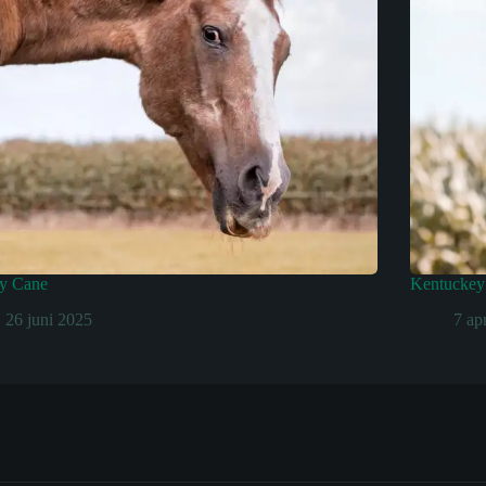
y Cane
Kentuckey 
26 juni 2025
7 ap