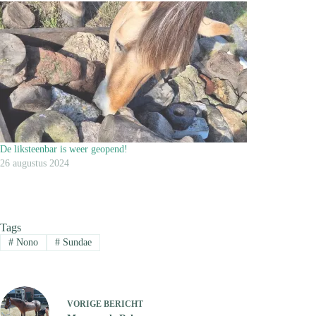
De liksteenbar is weer geopend!
26 augustus 2024
Tags
#
Nono
#
Sundae
VORIGE
BERICHT