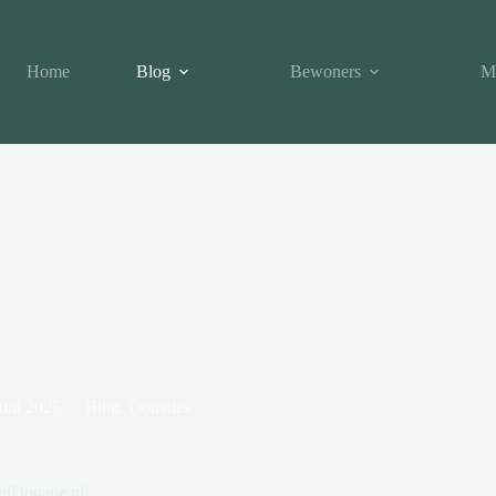
Home
Blog
Bewoners
M
juni 2025
Blog
,
Donaties
nDonatie.nl!