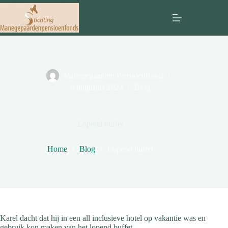
Ga
naar
Menu
de
inhoud
Manegepaarden Pensioenfonds
9 augustus 2024
Blog
Lopend buffet
Home
Blog
Lopend buffet
Karel dacht dat hij in een all inclusieve hotel op vakantie was en
gebruik kon maken van het lopend buffet.