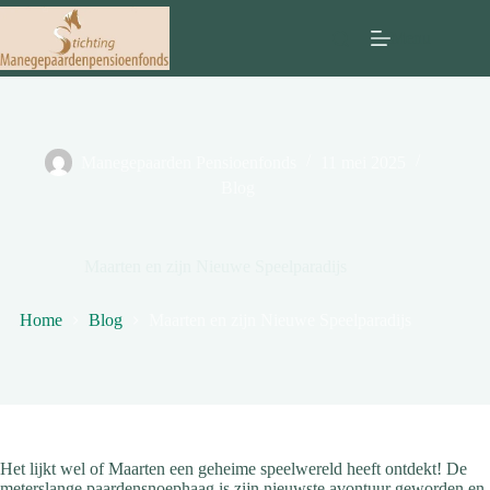
Ga
naar
Menu
de
inhoud
Manegepaarden Pensioenfonds
11 mei 2025
Blog
Maarten en zijn Nieuwe Speelparadijs
Home
Blog
Maarten en zijn Nieuwe Speelparadijs
Het lijkt wel of Maarten een geheime speelwereld heeft ontdekt! De
meterslange paardensnoephaag is zijn nieuwste avontuur geworden en