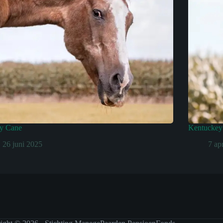
y Cane
Kentuckey 
26 juni 2025
7 ap