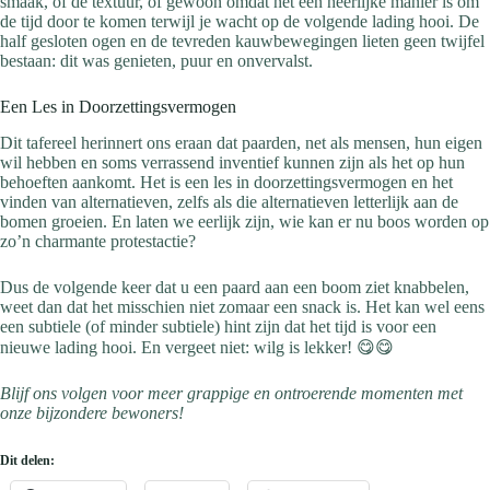
smaak, of de textuur, of gewoon omdat het een heerlijke manier is om
de tijd door te komen terwijl je wacht op de volgende lading hooi. De
half gesloten ogen en de tevreden kauwbewegingen lieten geen twijfel
bestaan: dit was genieten, puur en onvervalst.
Een Les in Doorzettingsvermogen
Dit tafereel herinnert ons eraan dat paarden, net als mensen, hun eigen
wil hebben en soms verrassend inventief kunnen zijn als het op hun
behoeften aankomt. Het is een les in doorzettingsvermogen en het
vinden van alternatieven, zelfs als die alternatieven letterlijk aan de
bomen groeien. En laten we eerlijk zijn, wie kan er nu boos worden op
zo’n charmante protestactie?
Dus de volgende keer dat u een paard aan een boom ziet knabbelen,
weet dan dat het misschien niet zomaar een snack is. Het kan wel eens
een subtiele (of minder subtiele) hint zijn dat het tijd is voor een
nieuwe lading hooi. En vergeet niet: wilg is lekker! 😋😋
Blijf ons volgen voor meer grappige en ontroerende momenten met
onze bijzondere bewoners!
Dit delen: