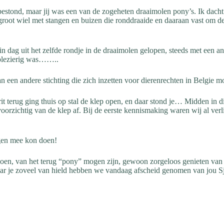
t bestond, maar jij was een van de zogeheten draaimolen pony’s. Ik dach
groot wiel met stangen en buizen die ronddraaide en daaraan vast om d
in dag uit het zelfde rondje in de draaimolen gelopen, steeds met een an
 plezierig was……..
n een andere stichting die zich inzetten voor dierenrechten in Belgie m
it terug ging thuis op stal de klep open, en daar stond je… Midden in d
oorzichtig van de klep af. Bij de eerste kennismaking waren wij al verl
ngen mee kon doen!
ioen, van het terug “pony” mogen zijn, gewoon zorgeloos genieten van je
je zoveel van hield hebben we vandaag afscheid genomen van jou Sjakie