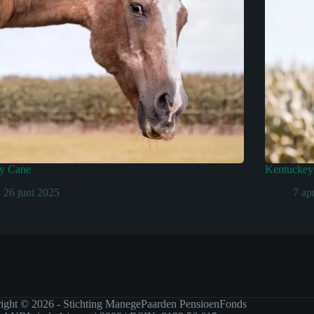
y Cane
Kentuckey 
26 juni 2025
7 ap
ight © 2026 - Stichting ManegePaarden PensioenFonds