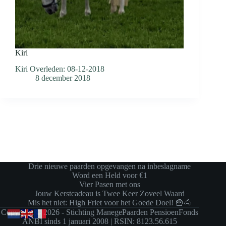
Kiri
Kiri Overleden: 08-12-2018
8 december 2018
Drie nieuwe paarden opgevangen na inbeslagname
Word een Held voor €1
Vier Pasen met ons
Jouw Kerstcadeau is Twee Keer Zoveel Waard
Mis het niet: High Friet voor het Goede Doel! 🍟🐴
Copyright © 2026 - Stichting ManegePaarden PensioenFonds
ANBI sinds 1 januari 2008 | RSIN: 8123.56.615