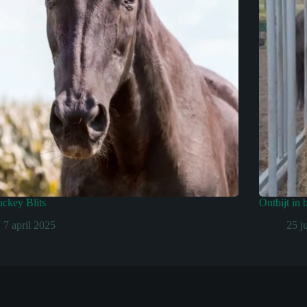
ckey Blits
Ontbijt in 
7 april 2025
25 j