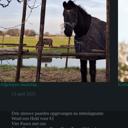
Afgelopen maandag…
Kentu
13 april 2025
Drie nieuwe paarden opgevangen na inbeslagname
Word een Held voor €1
Vier Pasen met ons