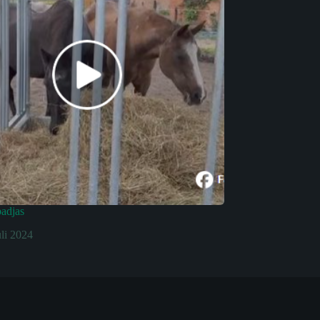
badjas
uli 2024