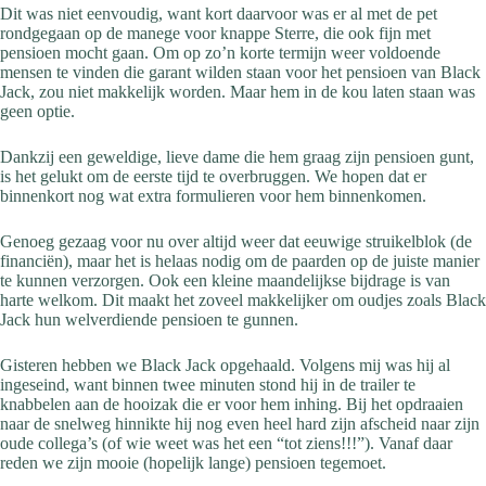
Dit was niet eenvoudig, want kort daarvoor was er al met de pet
rondgegaan op de manege voor knappe Sterre, die ook fijn met
pensioen mocht gaan. Om op zo’n korte termijn weer voldoende
mensen te vinden die garant wilden staan voor het pensioen van Black
Jack, zou niet makkelijk worden. Maar hem in de kou laten staan was
geen optie.
Dankzij een geweldige, lieve dame die hem graag zijn pensioen gunt,
is het gelukt om de eerste tijd te overbruggen. We hopen dat er
binnenkort nog wat extra formulieren voor hem binnenkomen.
Genoeg gezaag voor nu over altijd weer dat eeuwige struikelblok (de
financiën), maar het is helaas nodig om de paarden op de juiste manier
te kunnen verzorgen. Ook een kleine maandelijkse bijdrage is van
harte welkom. Dit maakt het zoveel makkelijker om oudjes zoals Black
Jack hun welverdiende pensioen te gunnen.
Gisteren hebben we Black Jack opgehaald. Volgens mij was hij al
ingeseind, want binnen twee minuten stond hij in de trailer te
knabbelen aan de hooizak die er voor hem inhing. Bij het opdraaien
naar de snelweg hinnikte hij nog even heel hard zijn afscheid naar zijn
oude collega’s (of wie weet was het een “tot ziens!!!”). Vanaf daar
reden we zijn mooie (hopelijk lange) pensioen tegemoet.