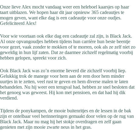
Onze lieve Alex mocht vandaag weer een heleboel kaarsjes op haar
taart uitblazen. We hopen haar dit jaar opnieuw 365 cadeautjes te
mogen geven, want elke dag is een cadeautje voor onze oudjes.
Gefeliciteerd Alex!
Voor wie voortaan ook elke dag een cadeautje zal zijn, is Black Jack.
Al onze opvangoudjes hebben tijdens hun carrière hun beste beentje
voor gezet, vaak zonder te mokken of te morren, ook als ze zelf niet zo
geweldig in hun lijf zaten. Dat ze daarmee zichzelf regelmatig voorbij
hebben gelopen, spreekt voor zich.
Ook Black Jack was zo’n enorme lieverd die zichzelf voorbij liep.
Gelukkig trok de manege voor hem aan de rem door hem minder
uurtjes in te zetten, veel rust te geven en hem diverse malen te laten
behandelen. Nu hij weer een terugval had, hebben ze snel besloten dat
het genoeg was geweest. Hij kon met pensioen, en dat had hij dik
verdiend.
Tijdens de ponykampen, de mooie buitenritjes en de lessen in de bak
zijn er ontelbaar veel herinneringen gemaakt door velen op de rug van
Black Jack. Maar nu mag hij het stokje overdragen en zelf gaan
genieten met zijn mooie zwarte neus in het gras.