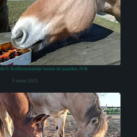
☕🐴 Koffiemomentje tussen de paarden 🐴☕
9 maart 2025