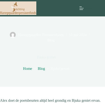
Ga
naar
Menu
de
inhoud
Manegepaarden Pensioenfonds
16 juli 2024
Blog
Bjuka geniet
Home
Blog
Bjuka geniet
Alex doet de poetsbeurten altijd heel grondig en Bjuka geniet ervan.