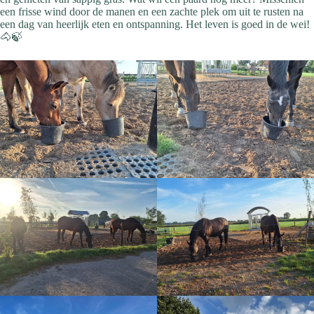
een frisse wind door de manen en een zachte plek om uit te rusten na
een dag van heerlijk eten en ontspanning. Het leven is goed in de wei!
🐴🍃