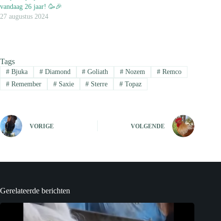
vandaag 26 jaar! 🥳🎉
27 augustus 2024
Tags
#
Bjuka
#
Diamond
#
Goliath
#
Nozem
#
Remco
#
Remember
#
Saxie
#
Sterre
#
Topaz
VORIGE
VOLGENDE
Gerelateerde berichten