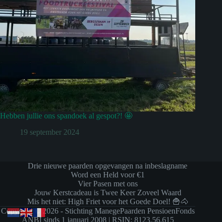
Hebben jullie ons spandoek al gespot?! 🤩
19 september 2024
Drie nieuwe paarden opgevangen na inbeslagname
Word een Held voor €1
Vier Pasen met ons
Jouw Kerstcadeau is Twee Keer Zoveel Waard
Mis het niet: High Friet voor het Goede Doel! 🍟🐴
Copyright © 2026 - Stichting ManegePaarden PensioenFonds
ANBI sinds 1 januari 2008 | RSIN: 8123.56.615