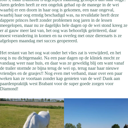
Jaren geleden heeft ze een
ongeluk gehad op de manege in de wei
waarbij er een doorn in haar oog is gekomen, een naar ongeval,
waarbij haar oog ernstig beschadigd was, na revalidatie heeft deze
dappere princes heeft zonder problemen nog jaren in de lessen
meegelopen, maar nu ze dagelijks hele dagen op de wei stond kreeg ze
er al gauw meer last van, het oog was behoorlijk geïrriteerd, daar
moest verandering in komen en na overleg met onze dierenarts is ze
afgelopen maandag met succes geopereerd.
Het restant van het oog wat onder het vlies zat is verwijderd, en het
oog is nu dichtgemaakt. Na een paar dagen op de kliniek mocht ze
vandaag weer naar huis, en daar was ze geweldig blij om want vanaf
de trailer stormde ze bijna terug de wei op, terug naar haar nieuwe
vriendjes en de grasjes!! Nog even met verband, maar over een paar
weken kan ze voortaan zonder kap genieten van de wei! Dank aan
paardenpraktijk west Brabant voor de super goede zorgen voor
Diamond!