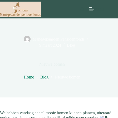
Ga
naar
Menu
de
inhoud
Manegepaarden Pensioenfonds
9 maart 2024
Blog
Nieuwe bomen
Home
Blog
Nieuwe bomen
We hebben vandaag aantal mooie bomen kunnen planten, uiteraard
onder toezicht en sommige die gelijk al wilde gaan snoeien.