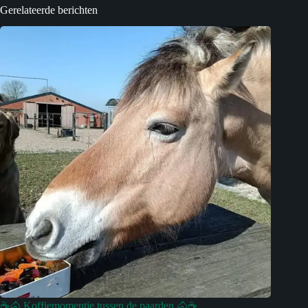
Gerelateerde berichten
☕🐴 Koffiemomentje tussen de paarden 🐴☕