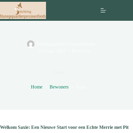
Ga
naar
Menu
de
inhoud
Manegepaarden Pensioenfonds
24 maart 2003
Bewoners
Saxie
Home
Bewoners
Saxie
Welkom Saxie: Een Nieuwe Start voor een Echte Merrie met Pit