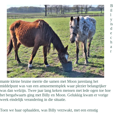
B
il
l
y
is
d
e
c
h
a
r
mante kleine bruine merrie die samen met Moon jarenlang het
middelpunt was van een amusementsplek waar plezier belangrijker
was dan welzijn. Twee jaar lang keken mensen met lede ogen toe hoe
het bergafwaarts ging met Billy en Moon. Gelukkig kwam er vorige
week eindelijk verandering in die situatie.
Toen we haar ophaalden, was Billy verzwakt, met een ernstig