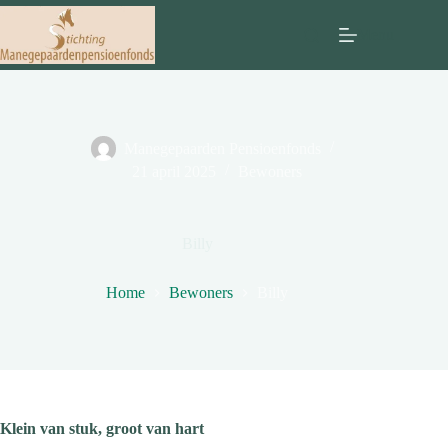
Ga
naar
Menu
de
inhoud
Manegepaarden Pensioenfonds
21 april 2025
Bewoners
Billy
Home
Bewoners
Billy
Klein van stuk, groot van hart