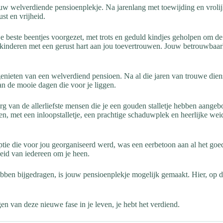
w welverdiende pensioenplekje. Na jarenlang met toewijding en vrolijk
st en vrijheid.
e beste beentjes voorgezet, met trots en geduld kindjes geholpen om de 
kinderen met een gerust hart aan jou toevertrouwen. Jouw betrouwbaarh
enieten van een welverdiend pensioen. Na al die jaren van trouwe diens
an de mooie dagen die voor je liggen.
rg van de allerliefste mensen die je een gouden stalletje hebben aangeb
, met een inloopstalletje, een prachtige schaduwplek en heerlijke weide
tie die voor jou georganiseerd werd, was een eerbetoon aan al het goed
heid van iedereen om je heen.
ebben bijgedragen, is jouw pensioenplekje mogelijk gemaakt. Hier, op d
 van deze nieuwe fase in je leven, je hebt het verdiend.