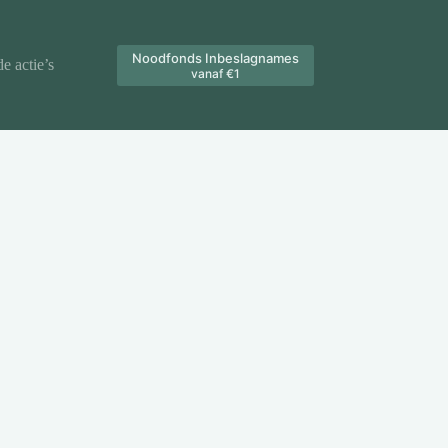
Noodfonds Inbeslagnames
e actie’s
Steun Onze Stichting
Info
vanaf €1