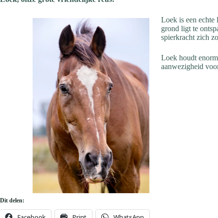
Loek is een echte 
grond ligt te onts
spierkracht zich z
Loek houdt enorm v
aanwezigheid voor
Dit delen:
Facebook
Print
WhatsApp